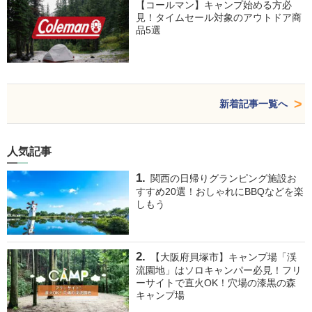
【コールマン】キャンプ始める方必
見！タイムセール対象のアウトドア商
品5選
新着記事一覧へ
人気記事
関西の日帰りグランピング施設お
すすめ20選！おしゃれにBBQなどを楽
しもう
【大阪府貝塚市】キャンプ場「渓
流園地」はソロキャンパー必見！フリ
ーサイトで直火OK！穴場の漆黒の森
キャンプ場