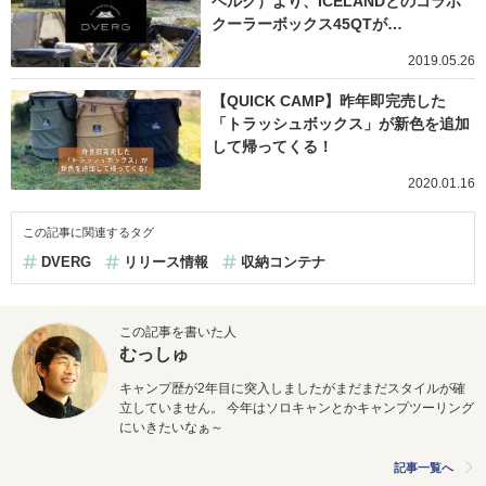
ベルグ）より、ICELANDとのコラボ
クーラーボックス45QTが…
2019.05.26
【QUICK CAMP】昨年即完売した
「トラッシュボックス」が新色を追加
して帰ってくる！
2020.01.16
この記事に関連するタグ
DVERG
リリース情報
収納コンテナ
この記事を書いた人
むっしゅ
キャンプ歴が2年目に突入しましたがまだまだスタイルが確
立していません。 今年はソロキャンとかキャンプツーリング
にいきたいなぁ～
記事一覧へ