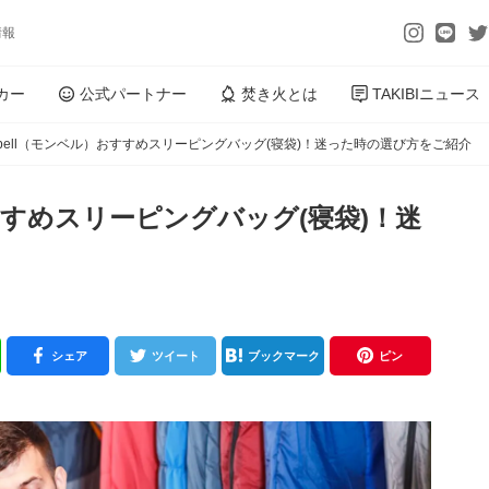
情報
カー
公式パートナー
焚き火とは
TAKIBIニュース
t-bell（モンベル）おすすめスリーピングバッグ(寝袋)！迷った時の選び方をご紹介
おすすめスリーピングバッグ(寝袋)！迷
シェア
ツイート
ブックマーク
ピン