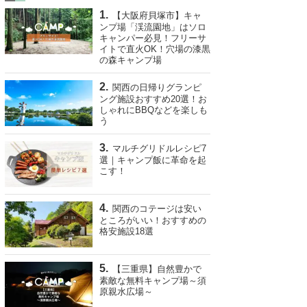
【大阪府貝塚市】キャ
ンプ場「渓流園地」はソロ
キャンパー必見！フリーサ
イトで直火OK！穴場の漆黒
の森キャンプ場
関西の日帰りグランピ
ング施設おすすめ20選！お
しゃれにBBQなどを楽しも
う
マルチグリドルレシピ7
選｜キャンプ飯に革命を起
こす！
関西のコテージは安い
ところがいい！おすすめの
格安施設18選
【三重県】自然豊かで
素敵な無料キャンプ場～須
原親水広場～