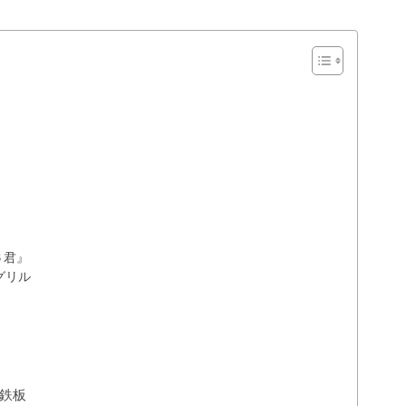
６君』
グリル
鉄板