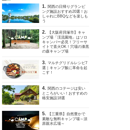
関西の日帰りグランピ
ング施設おすすめ20選！お
しゃれにBBQなどを楽しも
う
【大阪府貝塚市】キャ
ンプ場「渓流園地」はソロ
キャンパー必見！フリーサ
イトで直火OK！穴場の漆黒
の森キャンプ場
マルチグリドルレシピ7
選｜キャンプ飯に革命を起
こす！
関西のコテージは安い
ところがいい！おすすめの
格安施設18選
【三重県】自然豊かで
素敵な無料キャンプ場～須
原親水広場～