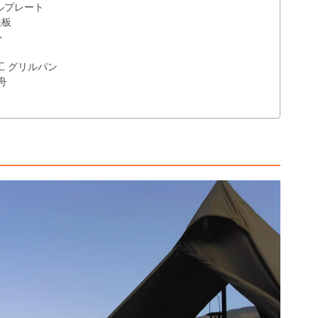
ルプレート
鉄板
ト
工 グリルパン
舟