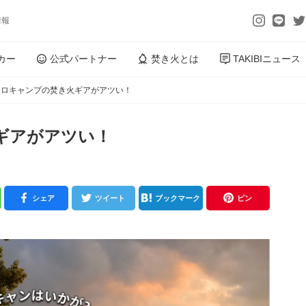
情報
カー
公式パートナー
焚き火とは
TAKIBIニュース
ソロキャンプの焚き火ギアがアツい！
ギアがアツい！
シェア
ツイート
ブックマーク
ピン