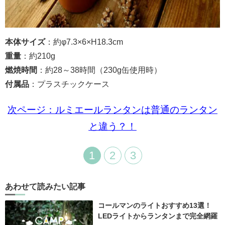
本体サイズ
：約φ7.3×6×H18.3cm
重量
：約210g
燃焼時間
：約28～38時間（230g缶使用時）
付属品
：プラスチックケース
次ページ：ルミエールランタンは普通のランタン
と違う？！
1
2
3
あわせて読みたい記事
コールマンのライトおすすめ13選！
LEDライトからランタンまで完全網羅