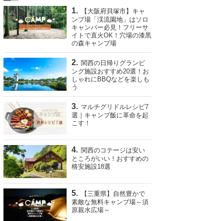
【大阪府貝塚市】キャ
ンプ場「渓流園地」はソロ
キャンパー必見！フリーサ
イトで直火OK！穴場の漆黒
の森キャンプ場
関西の日帰りグランピ
ング施設おすすめ20選！お
しゃれにBBQなどを楽しも
う
マルチグリドルレシピ7
選｜キャンプ飯に革命を起
こす！
関西のコテージは安い
ところがいい！おすすめの
格安施設18選
【三重県】自然豊かで
素敵な無料キャンプ場～須
原親水広場～