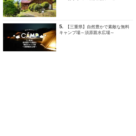
【三重県】自然豊かで素敵な無料
キャンプ場～須原親水広場～