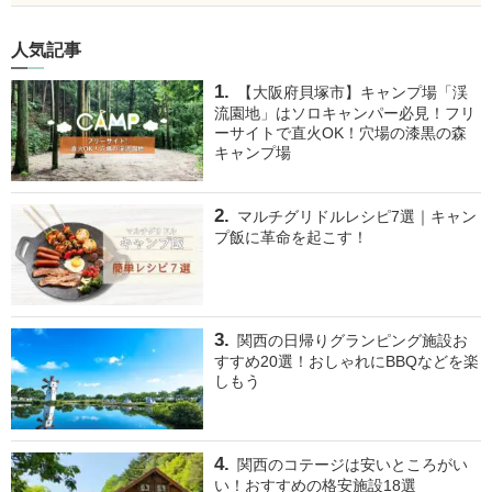
人気記事
【大阪府貝塚市】キャンプ場「渓
流園地」はソロキャンパー必見！フリ
ーサイトで直火OK！穴場の漆黒の森
キャンプ場
マルチグリドルレシピ7選｜キャン
プ飯に革命を起こす！
関西の日帰りグランピング施設お
すすめ20選！おしゃれにBBQなどを楽
しもう
関西のコテージは安いところがい
い！おすすめの格安施設18選