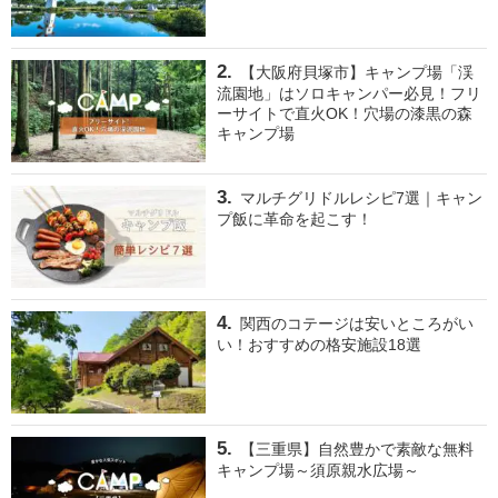
【大阪府貝塚市】キャンプ場「渓
流園地」はソロキャンパー必見！フリ
ーサイトで直火OK！穴場の漆黒の森
キャンプ場
マルチグリドルレシピ7選｜キャン
プ飯に革命を起こす！
関西のコテージは安いところがい
い！おすすめの格安施設18選
【三重県】自然豊かで素敵な無料
キャンプ場～須原親水広場～