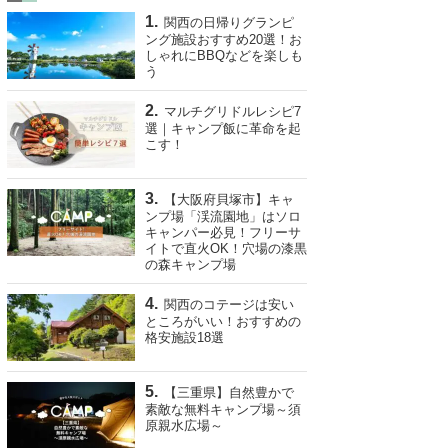
関西の日帰りグランピ
ング施設おすすめ20選！お
しゃれにBBQなどを楽しも
う
マルチグリドルレシピ7
選｜キャンプ飯に革命を起
こす！
【大阪府貝塚市】キャ
ンプ場「渓流園地」はソロ
キャンパー必見！フリーサ
イトで直火OK！穴場の漆黒
の森キャンプ場
関西のコテージは安い
ところがいい！おすすめの
格安施設18選
【三重県】自然豊かで
素敵な無料キャンプ場～須
原親水広場～