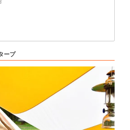
方
タープ