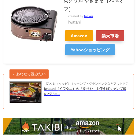
肉グリル やきまる［20％オ
フ］
created by
Rinker
Iwatani
Amazon
楽天市場
Yahooショッピング
✓あわせて読みたい
TAKIBI（タキビ） | キャンプ・グランピングなどアウトドアの
Iwatani（イワタニ）の「炙りや」を使えばキャンプ飯
のバリエ...