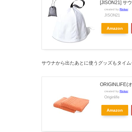
[JISON21]
created by
Rinker
JISON21
Amazon
サウナから出たあとに使うグッズもタイム
ORIGINLI
created by
Rinker
Originlife
Amazon