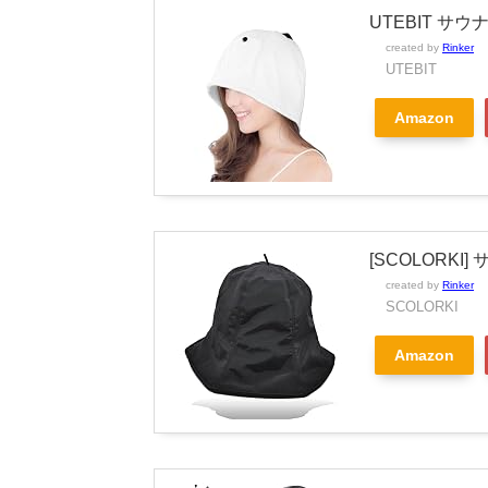
UTEBIT サ
created by
Rinker
UTEBIT
Amazon
[SCOLORK
created by
Rinker
SCOLORKI
Amazon