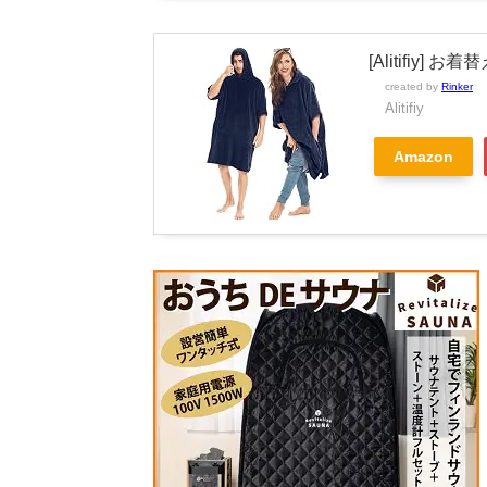
[Alitifiy] 
created by
Rinker
Alitifiy
Amazon