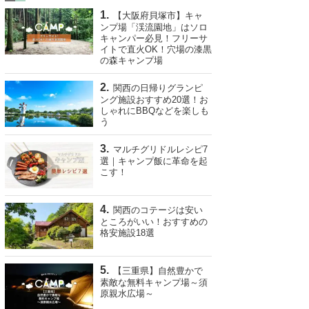
【大阪府貝塚市】キャ
ンプ場「渓流園地」はソロ
キャンパー必見！フリーサ
イトで直火OK！穴場の漆黒
の森キャンプ場
関西の日帰りグランピ
ング施設おすすめ20選！お
しゃれにBBQなどを楽しも
う
マルチグリドルレシピ7
選｜キャンプ飯に革命を起
こす！
関西のコテージは安い
ところがいい！おすすめの
格安施設18選
【三重県】自然豊かで
素敵な無料キャンプ場～須
原親水広場～