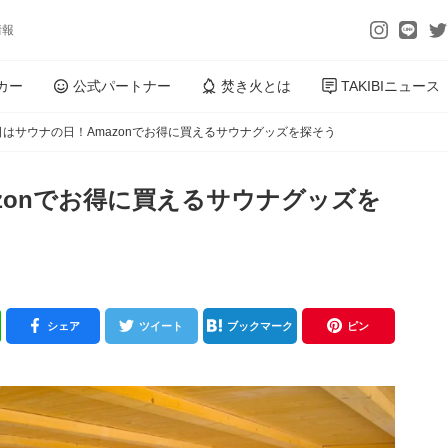
情報
カー
公式パートナー
焚き火とは
TAKIBIニュース
日はサウナの日！Amazonでお得に買えるサウナグッズを探そう
azonでお得に買えるサウナグッズを
シェア
ツイート
ブックマーク
ピン