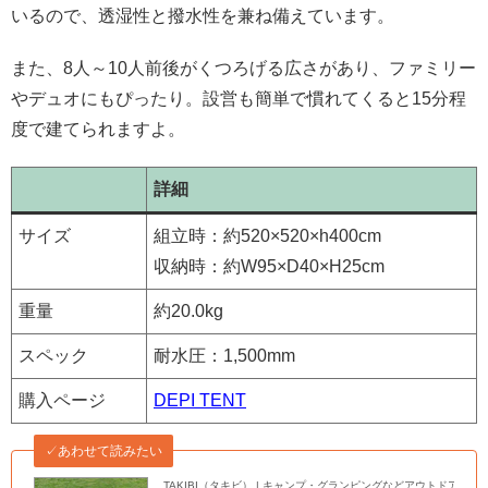
いるので、透湿性と撥水性を兼ね備えています。
また、8人～10人前後がくつろげる広さがあり、ファミリー
やデュオにもぴったり。設営も簡単で慣れてくると15分程
度で建てられますよ。
詳細
サイズ
組立時：約520×520×h400cm
収納時：約W95×D40×H25cm
重量
約20.0kg
スペック
耐水圧：1,500mm
購入ページ
DEPI TENT
✓あわせて読みたい
TAKIBI（タキビ） | キャンプ・グランピングなどアウトドアの