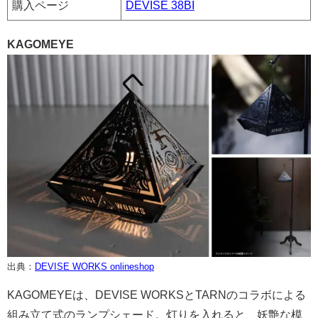
購入ページ
DEVISE 38BI
KAGOMEYE
出典：
DEVISE WORKS onlineshop
KAGOMEYEは、DEVISE WORKSとTARNのコラボによる
組み立て式のランプシェード。灯りを入れると、妖艶な模