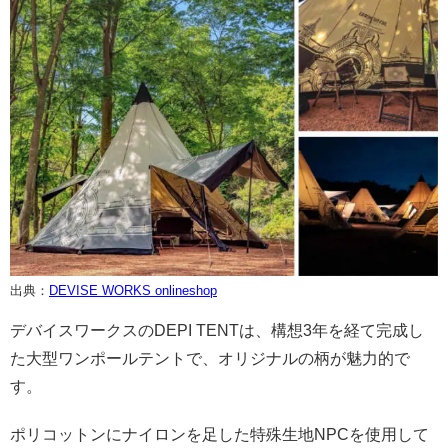
出典：
DEVISE WORKS onlineshop
デバイスワークスのDEPI TENTは、構想3年を経て完成し
た大型ワンポールテントで、オリジナルの柄が魅力的で
す。
ポリコットンにナイロンを足した特殊生地NPCを使用して