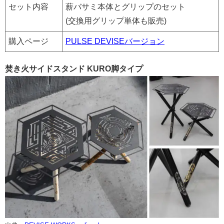
セット内容
薪バサミ本体とグリップのセット
(交換用グリップ単体も販売)
購入ページ
PULSE DEVISEバージョン
焚き火サイドスタンド KURO脚タイプ