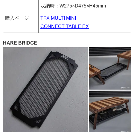
収納時：W275×D475×H45mm
購入ページ
TFX MULTI MINI
CONNECT TABLE EX
HARE BRIDGE