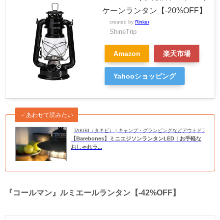
ケーンランタン【-20%OFF】
created by
Rinker
ShineTrip
Amazon
楽天市場
Yahooショッピング
✓あわせて読みたい
TAKIBI（タキビ） | キャンプ・グランピングなどアウトドアの
【Barebones】ミニエジソンランタンLED｜お手軽な
おしゃれラ...
『コールマン』ルミエールランタン【-42%OFF】