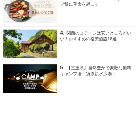
プ飯に革命を起こす！
関西のコテージは安いところがい
い！おすすめの格安施設18選
【三重県】自然豊かで素敵な無料
キャンプ場～須原親水広場～