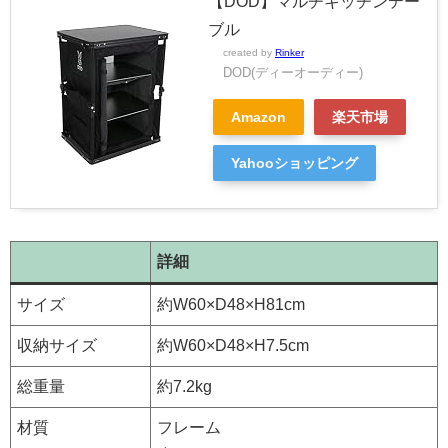
【DOD】マルチキッチンテー
ブル
created by
Rinker
DOD(ディーオーディー)
Amazon
楽天市場
Yahooショッピング
詳細
サイズ
約W60×D48×H81cm
収納サイズ
約W60×D48×H7.5cm
総重量
約7.2kg
材質
フレーム