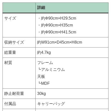
詳細
サイズ
・約Φ90cm×H29.5cm
・約Φ90cm×H35cm
・約Φ90cm×H41.5cm
収納サイズ
約W91cm×D45cm×H8cm
総重量
約4.7kg
材質
フレーム
┗アルミニウム
天板
┗MDF
静止耐荷重
30kg
付属品
キャリーバッグ