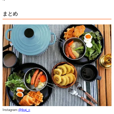
まとめ
Instagram:
@jkaj_c