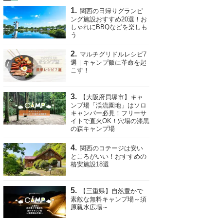
関西の日帰りグランピ
ング施設おすすめ20選！お
しゃれにBBQなどを楽しも
う
マルチグリドルレシピ7
選｜キャンプ飯に革命を起
こす！
【大阪府貝塚市】キャ
ンプ場「渓流園地」はソロ
キャンパー必見！フリーサ
イトで直火OK！穴場の漆黒
の森キャンプ場
関西のコテージは安い
ところがいい！おすすめの
格安施設18選
【三重県】自然豊かで
素敵な無料キャンプ場～須
原親水広場～