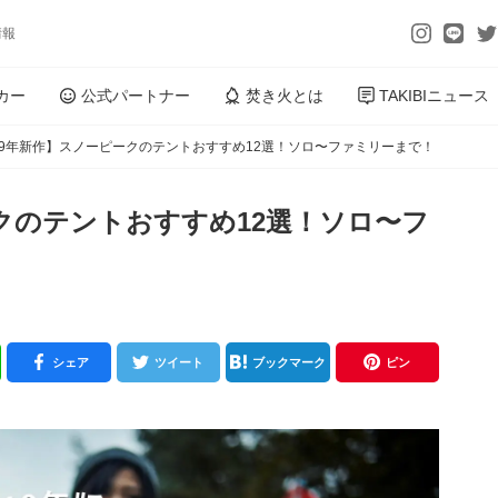
情報
カー
公式パートナー
焚き火とは
TAKIBIニュース
19年新作】スノーピークのテントおすすめ12選！ソロ〜ファミリーまで！
ークのテントおすすめ12選！ソロ〜フ
シェア
ツイート
ブックマーク
ピン