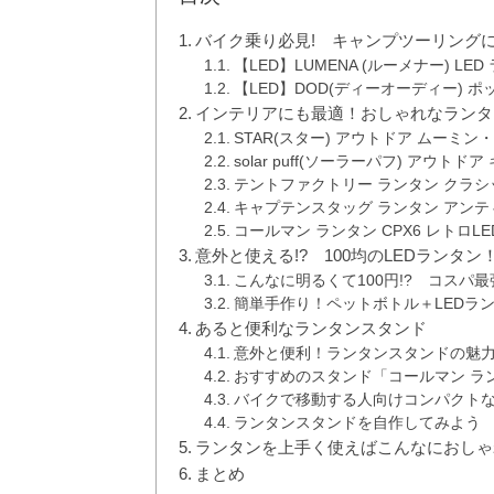
バイク乗り必見! キャンプツーリング
【LED】LUMENA (ルーメナー) LED
【LED】DOD(ディーオーディー) ポッ
インテリアにも最適！おしゃれなランタ
STAR(スター) アウトドア ムーミ
solar puff(ソーラーパフ) アウト
テントファクトリー ランタン クラシッ
キャプテンスタッグ ランタン アンテ
コールマン ランタン CPX6 レトロLE
意外と使える!? 100均のLEDランタン
こんなに明るくて100円!? コスパ最
簡単手作り！ペットボトル＋LEDラ
あると便利なランタンスタンド
意外と便利！ランタンスタンドの魅
おすすめのスタンド「コールマン ラ
バイクで移動する人向けコンパクトな「
ランタンスタンドを自作してみよう
ランタンを上手く使えばこんなにおしゃ
まとめ