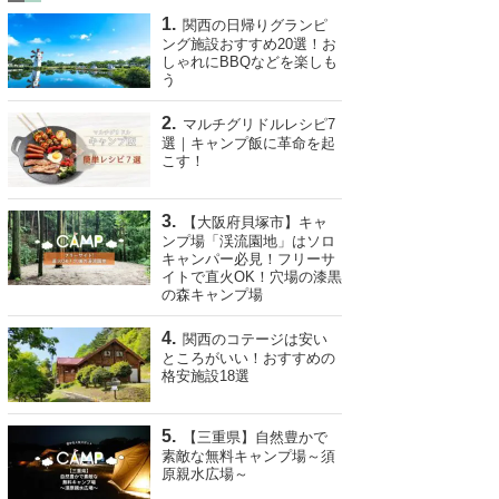
関西の日帰りグランピ
ング施設おすすめ20選！お
しゃれにBBQなどを楽しも
う
マルチグリドルレシピ7
選｜キャンプ飯に革命を起
こす！
【大阪府貝塚市】キャ
ンプ場「渓流園地」はソロ
キャンパー必見！フリーサ
イトで直火OK！穴場の漆黒
の森キャンプ場
関西のコテージは安い
ところがいい！おすすめの
格安施設18選
【三重県】自然豊かで
素敵な無料キャンプ場～須
原親水広場～