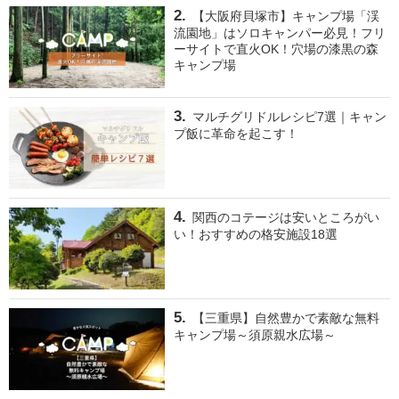
【大阪府貝塚市】キャンプ場「渓
流園地」はソロキャンパー必見！フリ
ーサイトで直火OK！穴場の漆黒の森
キャンプ場
マルチグリドルレシピ7選｜キャン
プ飯に革命を起こす！
関西のコテージは安いところがい
い！おすすめの格安施設18選
【三重県】自然豊かで素敵な無料
キャンプ場～須原親水広場～