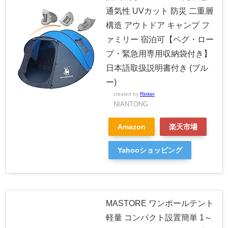
通気性 UVカット 防災 二重層
構造 アウトドア キャンプ フ
ァミリー 宿泊可【ペグ・ロー
プ・緊急用専用収納袋付き】
日本語取扱説明書付き (ブル
ー)
created by
Rinker
NIANTONG
Amazon
楽天市場
Yahooショッピング
MASTORE ワンポールテント
軽量 コンパクト設置簡単 1～