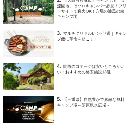
【大阪府貝塚市】キャンプ場「渓
流園地」はソロキャンパー必見！フリ
ーサイトで直火OK！穴場の漆黒の森
キャンプ場
マルチグリドルレシピ7選｜キャン
プ飯に革命を起こす！
関西のコテージは安いところがい
い！おすすめの格安施設18選
【三重県】自然豊かで素敵な無料
キャンプ場～須原親水広場～