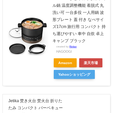
ル鍋 温度調整機能 着脱式 丸
洗い可 一台多役 一人用鍋 波
形プレート 蓋 付き なべサイ
ズ17cm 旅行用 コンパクト 持
ち運びやすい 車中 自炊 卓上
キャンプ ブラック
created by
Rinker
HAGOOGI
Amazon
楽天市場
Yahooショッピング
Jetika 焚き火台 焚火台 折りた
たみ コンパクト バーベキュー