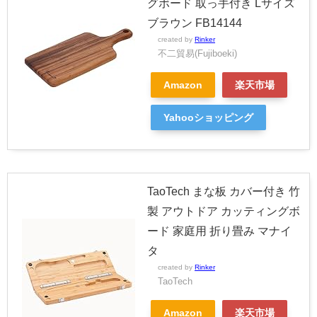
グボード 取っ手付き Lサイズ
ブラウン FB14144
created by
Rinker
不二貿易(Fujiboeki)
Amazon
楽天市場
Yahooショッピング
TaoTech まな板 カバー付き 竹
製 アウトドア カッティングボ
ード 家庭用 折り畳み マナイ
タ
created by
Rinker
TaoTech
Amazon
楽天市場