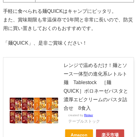
手軽に食べられる麺QUICKはキャンプにピッタリ。
また、賞味期限も常温保存で1年間と非常に長いので、防災
用に買い置きしておくのもおすすめです。
「麺QUICK」、是非ご賞味ください！
レンジで温めるだけ！麺とソ
ース一体型の進化系レトルト
麺 Tablestock ［麺
QUICK］ボロネーゼパスタと
濃厚エビクリームのパスタ詰
合せ 8食入
created by
Rinker
テーブルストック
Amazon
楽天市場