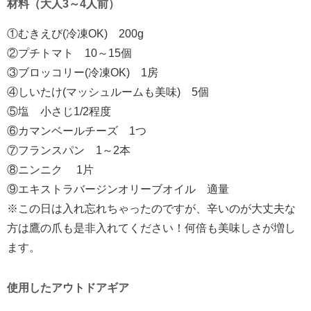
材料
（
大人3～4人前）
①むきえび(冷凍OK) 200g
②プチトマト 10～15個
③ブロッコリー(冷凍OK) 1房
④しいたけ(マッシュルームも美味) 5個
⑤塩 小さじ1/2程度
⑥カマンベールチーズ 1つ
⑦フランスパン 1～2本
⑧ニンニク 1片
⑨エキストラバージンオリーブオイル 適量
※この日は入れ忘れちゃったのですが、辛いのが大丈夫な
方は鷹の爪も是非入れてください！何倍も美味しさが増し
ます
。
使用したアウトドアギア