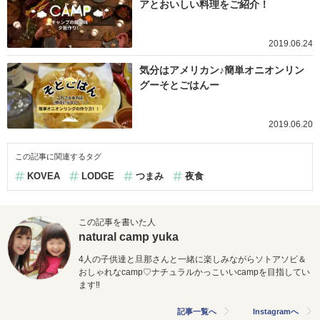
アとおいしい料理をご紹介！
2019.06.24
気分はアメリカン♪簡単オニオンリン
グーそとごはんー
2019.06.20
この記事に関連するタグ
KOVEA
LODGE
つまみ
夜食
この記事を書いた人
natural camp yuka
4人の子供達と旦那さんと一緒に楽しみながらソトアソビ＆
おしゃれなcamp♡ナチュラルかっこいいcampを目指してい
ます‼
記事一覧へ
Instagramへ