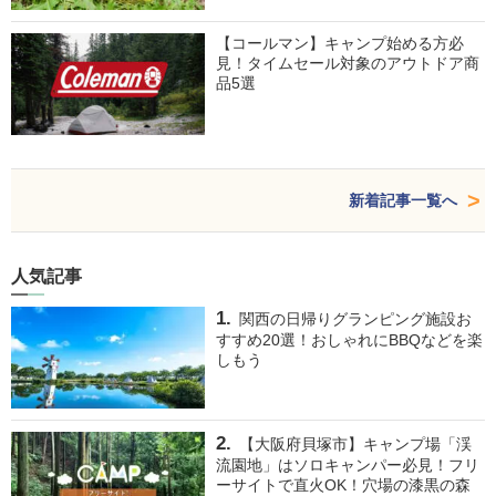
【コールマン】キャンプ始める方必
見！タイムセール対象のアウトドア商
品5選
新着記事一覧へ
人気記事
関西の日帰りグランピング施設お
すすめ20選！おしゃれにBBQなどを楽
しもう
【大阪府貝塚市】キャンプ場「渓
流園地」はソロキャンパー必見！フリ
ーサイトで直火OK！穴場の漆黒の森