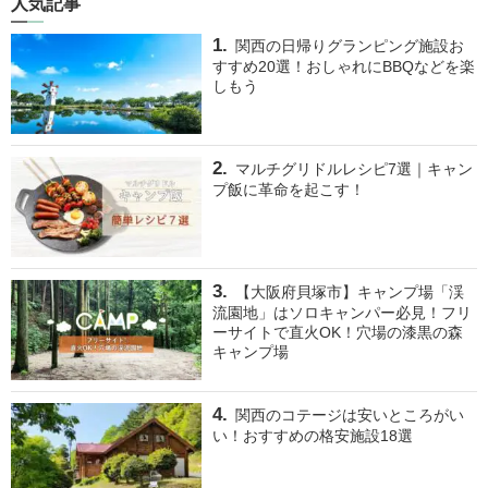
人気記事
関西の日帰りグランピング施設お
すすめ20選！おしゃれにBBQなどを楽
しもう
マルチグリドルレシピ7選｜キャン
プ飯に革命を起こす！
【大阪府貝塚市】キャンプ場「渓
流園地」はソロキャンパー必見！フリ
ーサイトで直火OK！穴場の漆黒の森
キャンプ場
関西のコテージは安いところがい
い！おすすめの格安施設18選