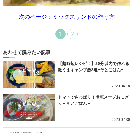
次のページ：ミックスサンドの作り方
1
2
あわせて読みたい記事
【超時短レシピ！】20分以内で作れる
激うまキャンプ飯3選−そとごはん−
2020.06.18
トマトでさっぱり！清涼スープおにぎ
り－そとごはん－
2020.07.30
この記事に関連するタグ