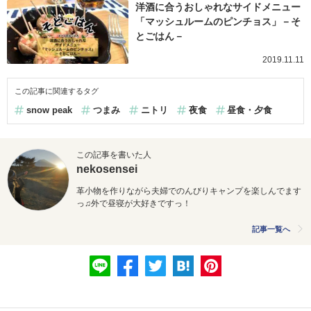
洋酒に合うおしゃれなサイドメニュー
「マッシュルームのピンチョス」－そ
とごはん－
2019.11.11
この記事に関連するタグ
snow peak
つまみ
ニトリ
夜食
昼食・夕食
この記事を書いた人
nekosensei
革小物を作りながら夫婦でのんびりキャンプを楽しんでます
っ♫外で昼寝が大好きですっ！
記事一覧へ