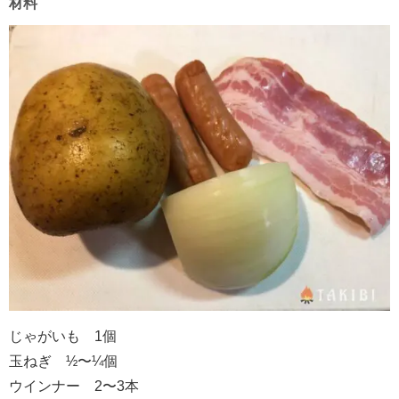
材料
じゃがいも 1個
玉ねぎ ½〜¼個
ウインナー 2〜3本