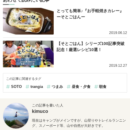
とっても簡単♪『お手軽焼きカレー』
ーそとごはんー
2019.06.12
【そとごはん】シリーズ100記事突破
記念！厳選レシピ10選！
2019.12.27
この記事に関連するタグ
SOTO
trangia
つまみ
昼食・夕食
朝食
この記事を書いた人
kimuco
現在はキャンプがメインですが、山登りやトレイルランニン
グ、
スノーボード等、山や自然が大好きです。