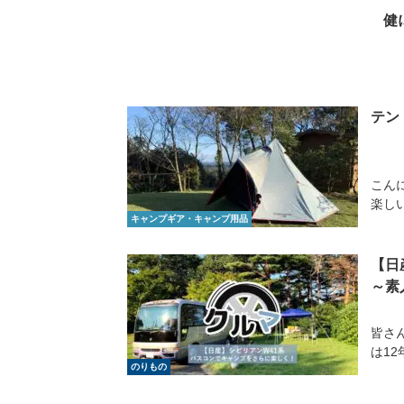
健
テン
こん
楽し
キャンプギア・キャンプ用品
【日
～素
皆さ
は12
のりもの