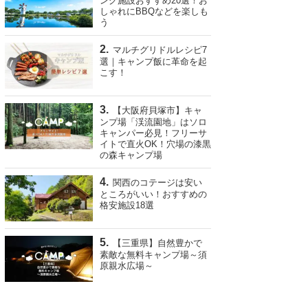
ング施設おすすめ20選！お
しゃれにBBQなどを楽しも
う
マルチグリドルレシピ7
選｜キャンプ飯に革命を起
こす！
【大阪府貝塚市】キャ
ンプ場「渓流園地」はソロ
キャンパー必見！フリーサ
イトで直火OK！穴場の漆黒
の森キャンプ場
関西のコテージは安い
ところがいい！おすすめの
格安施設18選
【三重県】自然豊かで
素敵な無料キャンプ場～須
原親水広場～