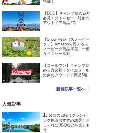
特価！
【DOD】キャンプ始める方
必見！タイムセール対象の
アウトドア商品7選
【Snow Peak（スノーピー
ク）】Amazonで買えるス
ノーピーク商品10選！一部
タイムセール対…
【コールマン】キャンプ始
める方必見！タイムセール
対象のアウトドア商品5選
新着記事一覧へ
人気記事
関西の日帰りグランピ
ング施設おすすめ20選！お
しゃれにBBQなどを楽しも
う