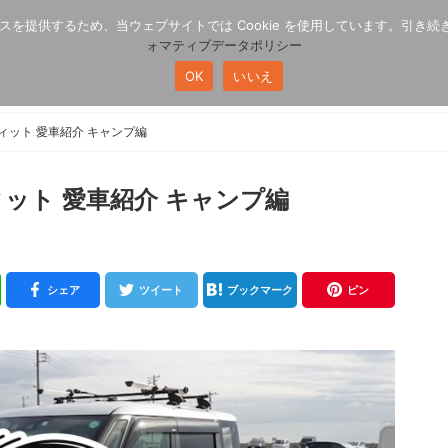
スを提供するため、当ウェブサイトでは Cookie を使用しています。引き続
情報
ォマティブデータポリシー
OK
いいえ
カー
公式パートナー
焚き火とは
TAKIBIニュース
ディット 愛車紹介 キャンプ編
ィット 愛車紹介 キャンプ編
シェア
ツイート
ブックマーク
ピン