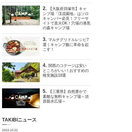
【大阪府貝塚市】キャ
ンプ場「渓流園地」はソロ
キャンパー必見！フリーサ
イトで直火OK！穴場の漆黒
の森キャンプ場
マルチグリドルレシピ7
選｜キャンプ飯に革命を起
こす！
関西のコテージは安い
ところがいい！おすすめの
格安施設18選
【三重県】自然豊かで
素敵な無料キャンプ場～須
原親水広場～
TAKIBIニュース
2024.10.01