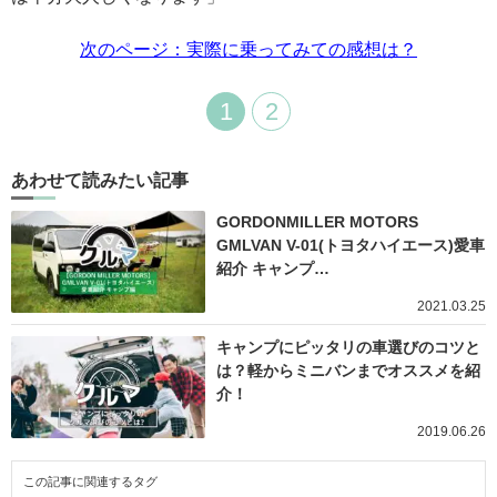
次のページ：実際に乗ってみての感想は？
1
2
あわせて読みたい記事
GORDONMILLER MOTORS
GMLVAN V-01(トヨタハイエース)愛車
紹介 キャンプ…
2021.03.25
キャンプにピッタリの車選びのコツと
は？軽からミニバンまでオススメを紹
介！
2019.06.26
この記事に関連するタグ