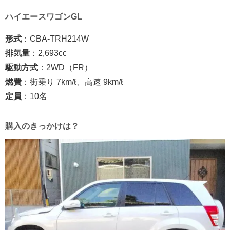
ハイエースワゴンGL
形式
：CBA-TRH214W
排気量
：2,693cc
駆動方式
：2WD（FR）
燃費
：街乗り 7km/ℓ、高速 9km/ℓ
定員
：10名
購入のきっかけは？