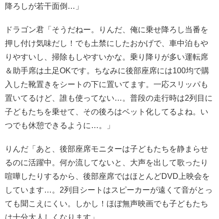
降ろしが若干面倒…」
ドラゴン君「そうだねー。りんだ、俺に乗せ降ろし当番を
押し付け気味だし！でも土禁にしたおかげで、車中泊もや
りやすいし、掃除もしやすいかな。乗り降りが多い運転席
＆助手席は土足OKです。ちなみに後部座席には100均で購
入した靴置きをシートの下に置いてます。一応スリッパも
置いてるけど、誰も使ってない…。普段の走行時は2列目に
子どもたちを乗せて、その後ろはベット化してるよね。い
つでも休憩できるように…。」
りんだ「あと、後部座席モニターは子どもたちを静まらせ
るのに活躍中。何か流してないと、大声を出して歌ったり
喧嘩したりするから、後部座席ではほとんどDVD上映会を
しています…。2列目シートはスピーカーが遠くて音がとっ
ても聞こえにくい。しかし！ほぼ無声映画でも子どもたち
は十分大人しくなります」