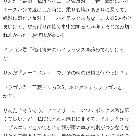
りんだ「最初、私はハイエース猛反対！！昔、義父のハイ
エースバンで遠出した時に、乗り心地があまりに悪くて、
絶対に嫌だと反対！！！ハイラックスもなー。夫婦2人やと
良いけど、やっぱり家族で車中泊するとか考えると踏み切
れんかった。お値段が高いし」
ドラゴン君「俺は将来のハイラックスを諦めてないけど
な」
りんだ「ノーコメント…で、その時の候補は何やっけ？」
ドラゴン君「三菱デリカD:5、ホンダステップワゴンと
か？」
りんだ「そうそう。ファミリーカーのワンボックス系は広
くて良いけど、私にはどれも同じに見えて、イオンとかサ
ービスエリアとかでどれが我が家の車か判別がつかなくな
りそうで却下！できれば、自分の車が分かるように特徴の