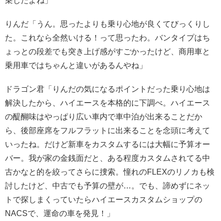
乗したよね」
りんだ「うん。思ったよりも乗り心地が良くてびっくりし
た。これなら全然いける！って思ったわ。バンタイプはち
ょっとの段差でも突き上げ感がすごかったけど、商用車と
乗用車ではちゃんと違いがあるんやね」
ドラゴン君「りんだの気になるポイントだった乗り心地は
解決したから、ハイエースを本格的に下調べ。ハイエース
の醍醐味はやっぱり広い車内で車中泊が出来ることだか
ら、後部座席をフルフラットに出来ることを念頭に考えて
いったね。だけど新車をカスタムするには大幅に予算オー
バー。我が家の金銭面だと、ある程度カスタムされてる中
古かなと的を絞ってさらに捜索。憧れのFLEXのリノカも検
討したけど、中古でも予算の壁が…。でも、諦めずにネッ
トで探しまくっていたらハイエースカスタムショップの
NACSで、運命の車を発見！」