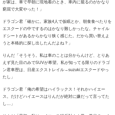
が家は、車で早朝に現地着のとき、車内に籠るのがかなり
窮屈で大変やった！」
ドラゴン君「確かに。家族4人で仮眠とか、朝食食べたりを
エスクードの中でするのはかなり難しかったな。チャイル
ドシートがあるからかなり狭く感じた。だから買い替えよ
うと本格的に探し出したんだよね？」
りんだ「そうそう。私は車のことは分からんけど、とりあ
えず見た目のみでSUVが希望。私が知ってる限りのドラゴ
ン君車歴は、日産エクストレイル→suzukiエスクードやっ
たし」
ドラゴン君「俺の希望はハイラックス！それかハイエー
ス。だけどハイエースはりんだが絶対に嫌だって言ってた
し…」