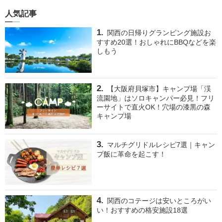
人気記事
関西の日帰りグランピング施設お
すすめ20選！おしゃれにBBQなどを楽
しもう
【大阪府貝塚市】キャンプ場「渓
流園地」はソロキャンパー必見！フリ
ーサイトで直火OK！穴場の漆黒の森
キャンプ場
マルチグリドルレシピ7選｜キャン
プ飯に革命を起こす！
関西のコテージは安いところがい
い！おすすめの格安施設18選