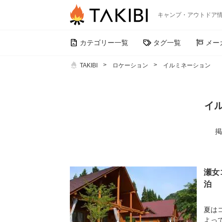
キャンプ・アウトドア
カテゴリー一覧
タグ一覧
メー
TAKIBI
ロケーション
イルミネーション
イ
掲
瀬女
泊
夏は
よっ