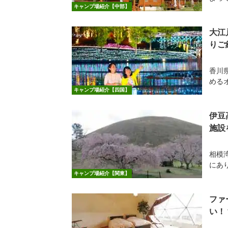
キャンプ場紹介【中部】
大江
りご
香川
める
キャンプ場紹介【四国】
伊豆
施設
相模
にあ
キャンプ場紹介【関東】
ファ
い！