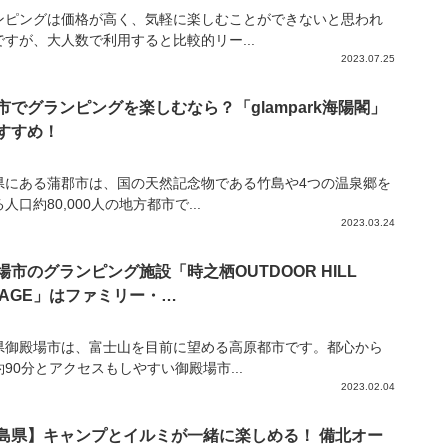
ンピングは価格が高く、気軽に楽しむことができないと思われ
ですが、大人数で利用すると比較的リー...
2023.07.25
市でグランピングを楽しむなら？「glampark海陽閣」
すすめ！
県にある蒲郡市は、国の天然記念物である竹島や4つの温泉郷を
人口約80,000人の地方都市で...
2023.03.24
場市のグランピング施設「時之栖OUTDOOR HILL
LLAGE」はファミリー・…
県御殿場市は、富士山を目前に望める高原都市です。都心から
90分とアクセスもしやすい御殿場市...
2023.02.04
島県】キャンプとイルミが一緒に楽しめる！ 備北オー