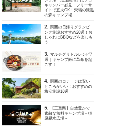
ンプ場「渓流園地」はソロ
キャンパー必見！フリーサ
イトで直火OK！穴場の漆黒
の森キャンプ場
関西の日帰りグランピ
ング施設おすすめ20選！お
しゃれにBBQなどを楽しも
う
マルチグリドルレシピ7
選｜キャンプ飯に革命を起
こす！
関西のコテージは安い
ところがいい！おすすめの
格安施設18選
【三重県】自然豊かで
素敵な無料キャンプ場～須
原親水広場～