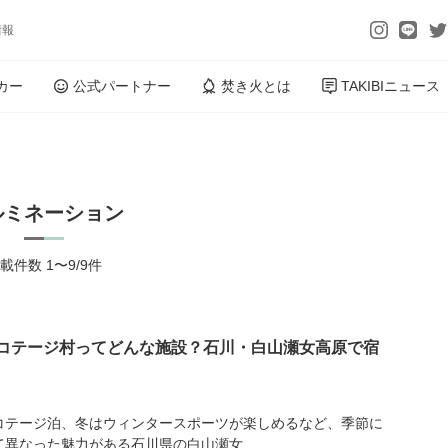
情報
カー
公式パートナー
焚き火とは
TAKIBIニュース
ルミネーション
載件数 1〜9/9件
コテージ村ってどんな施設？石川・白山瀬女高原で宿
コテージ泊、冬はウィンタースポーツが楽しめるなど、季節に
て異なった魅力がある石川県の白山瀬女...