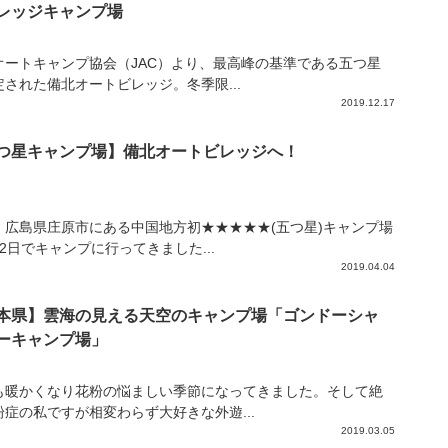
レッジキャンプ場
オートキャンプ協会（JAC）より、最高峰の基準である五つ星
定された備北オートビレッジ。冬季限...
2019.12.17
つ星キャンプ場】備北オートビレッジへ！
、広島県庄原市にある中国地方初★★★★★(五つ星)キャンプ場
2日でキャンプに行ってきました...
2019.04.04
本県】雲海の見える天空のキャンプ場「ゴンドーシャ
ーキャンプ場」
も暖かくなり花粉の悩ましい季節になってきました。そして絶
粉症の私ですが相変わらず大好きな外遊...
2019.03.05