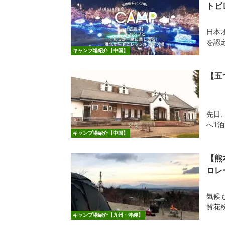
トビ
日本
を認
キャンプ場紹介【中国】
【五
先日
へ1泊
キャンプ場紹介【中国】
【熊
ロレ
気候
賛花
キャンプ場紹介【九州・沖縄】