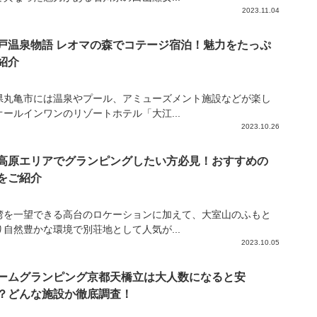
2023.11.04
戸温泉物語 レオマの森でコテージ宿泊！魅力をたっぷ
紹介
県丸亀市には温泉やプール、アミューズメント施設などが楽し
オールインワンのリゾートホテル「大江...
2023.10.26
高原エリアでグランピングしたい方必見！おすすめの
をご紹介
湾を一望できる高台のロケーションに加えて、大室山のふもと
り自然豊かな環境で別荘地として人気が...
2023.10.05
ームグランピング京都天橋立は大人数になると安
？どんな施設か徹底調査！