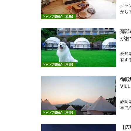
グラ
がち
キャンプ場紹介【近畿】
蒲郡
がお
愛知
有する
キャンプ場紹介【中部】
御殿
VI
静岡
車で約
キャンプ場紹介【中部】
【広