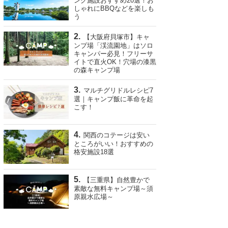
ング施設おすすめ20選！お
しゃれにBBQなどを楽しも
う
【大阪府貝塚市】キャ
ンプ場「渓流園地」はソロ
キャンパー必見！フリーサ
イトで直火OK！穴場の漆黒
の森キャンプ場
マルチグリドルレシピ7
選｜キャンプ飯に革命を起
こす！
関西のコテージは安い
ところがいい！おすすめの
格安施設18選
【三重県】自然豊かで
素敵な無料キャンプ場～須
原親水広場～