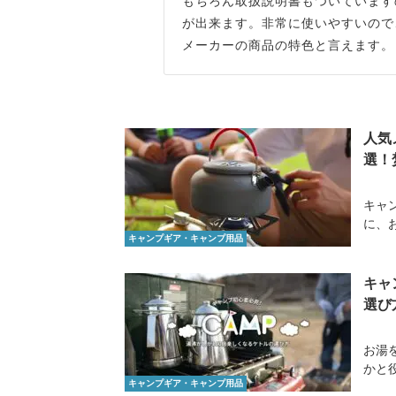
もちろん取扱説明書もついています
が出来ます。非常に使いやすいので
メーカーの商品の特色と言えます。
人気
選！
キャ
に、
キャンプギア・キャンプ用品
キャ
選び
お湯
かと
キャンプギア・キャンプ用品