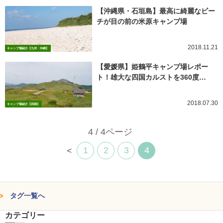
【沖縄県・石垣島】最高に綺麗なビー
チが目の前の米原キャンプ場
2018.11.21
キャンプ場紹介【九州・沖縄】
【愛媛県】姫鶴平キャンプ場レポー
ト！雄大な四国カルストを360度…
2018.07.30
キャンプ場紹介【四国】
4 / 4ページ
＜
1
2
3
4
タグ一覧へ
カテゴリー