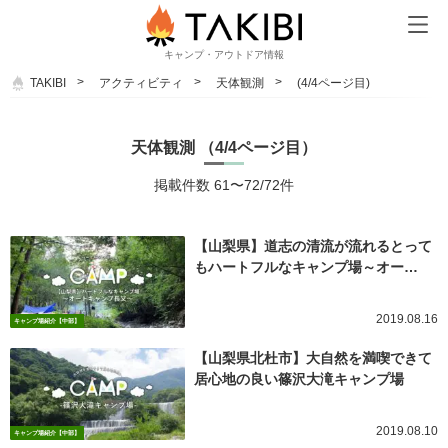
キャンプ・アウトドア情報
TAKIBI
アクティビティ
天体観測
(4/4ページ目)
天体観測 （4/4ページ目）
掲載件数 61〜72/72件
【山梨県】道志の清流が流れるとって
もハートフルなキャンプ場～オー…
2019.08.16
キャンプ場紹介【中部】
【山梨県北杜市】大自然を満喫できて
居心地の良い篠沢大滝キャンプ場
2019.08.10
キャンプ場紹介【中部】