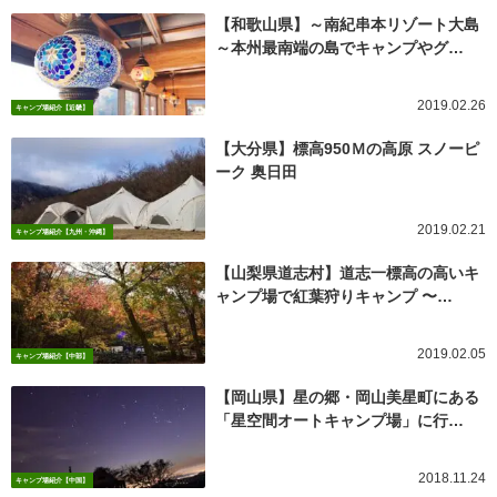
【和歌山県】～南紀串本リゾート大島
～本州最南端の島でキャンプやグ…
2019.02.26
キャンプ場紹介【近畿】
【大分県】標高950Ｍの高原 スノーピ
ーク 奥日田
2019.02.21
キャンプ場紹介【九州・沖縄】
【山梨県道志村】道志一標高の高いキ
ャンプ場で紅葉狩りキャンプ 〜…
2019.02.05
キャンプ場紹介【中部】
【岡山県】星の郷・岡山美星町にある
「星空間オートキャンプ場」に行…
2018.11.24
キャンプ場紹介【中国】