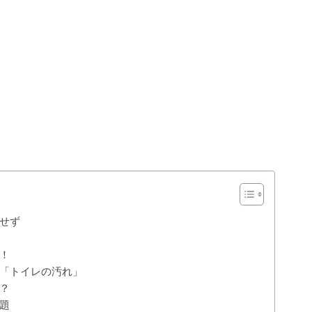
せず
！
「トイレの汚れ」
？
題