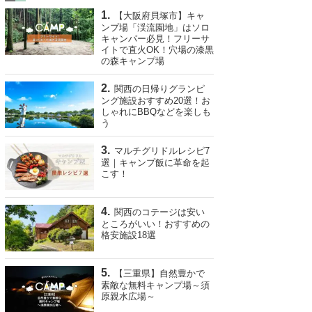
【大阪府貝塚市】キャ
ンプ場「渓流園地」はソロ
キャンパー必見！フリーサ
イトで直火OK！穴場の漆黒
の森キャンプ場
関西の日帰りグランピ
ング施設おすすめ20選！お
しゃれにBBQなどを楽しも
う
マルチグリドルレシピ7
選｜キャンプ飯に革命を起
こす！
関西のコテージは安い
ところがいい！おすすめの
格安施設18選
【三重県】自然豊かで
素敵な無料キャンプ場～須
原親水広場～