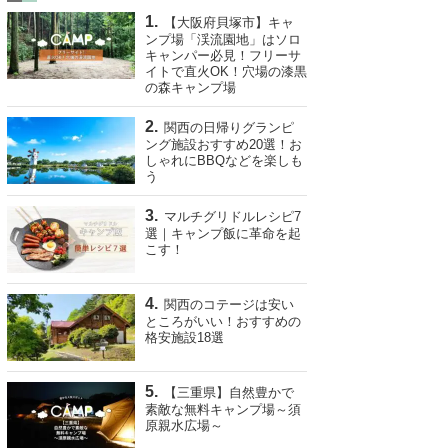
【大阪府貝塚市】キャ
ンプ場「渓流園地」はソロ
キャンパー必見！フリーサ
イトで直火OK！穴場の漆黒
の森キャンプ場
関西の日帰りグランピ
ング施設おすすめ20選！お
しゃれにBBQなどを楽しも
う
マルチグリドルレシピ7
選｜キャンプ飯に革命を起
こす！
関西のコテージは安い
ところがいい！おすすめの
格安施設18選
【三重県】自然豊かで
素敵な無料キャンプ場～須
原親水広場～