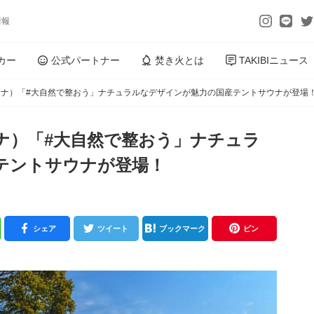
情報
カー
公式パートナー
焚き火とは
TAKIBIニュース
ナ）「#大自然で整おう」ナチュラルなデザインが魅力の国産テントサウナが登場
ナ）「#大自然で整おう」ナチュラ
テントサウナが登場！
シェア
ツイート
ブックマーク
ピン