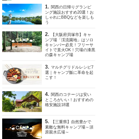
関西の日帰りグランピ
ング施設おすすめ20選！お
しゃれにBBQなどを楽しも
う
【大阪府貝塚市】キャ
ンプ場「渓流園地」はソロ
キャンパー必見！フリーサ
イトで直火OK！穴場の漆黒
の森キャンプ場
マルチグリドルレシピ7
選｜キャンプ飯に革命を起
こす！
関西のコテージは安い
ところがいい！おすすめの
格安施設18選
【三重県】自然豊かで
素敵な無料キャンプ場～須
原親水広場～