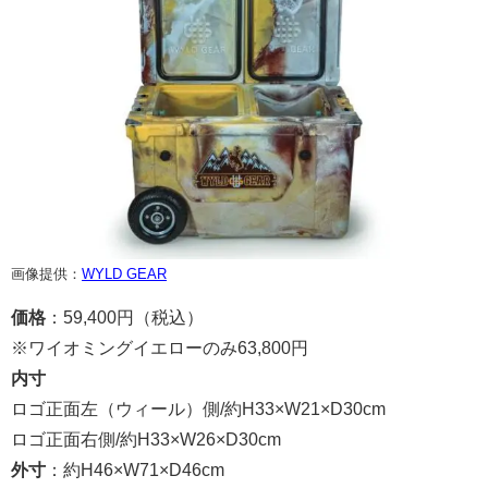
画像提供：
WYLD GEAR
価格
：59,400円（税込）
※ワイオミングイエローのみ63,800円
内寸
ロゴ正面左（ウィール）側/約H33×W21×D30cm
ロゴ正面右側/約H33×W26×D30cm
外寸
：約H46×W71×D46cm