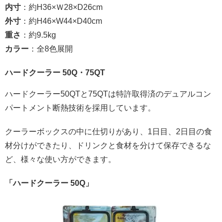
内寸
：約H36×Ｗ28×D26cm
外寸
：約H46×W44×D40cm
重さ
：約9.5kg
カラー
：全8色展開
ハードクーラー 50Q・75QT
ハードクーラー50QTと75QTは特許取得済のデュアルコン
パートメント断熱技術を採用しています。
クーラーボックスの中に仕切りがあり、1日目、2日目の食
材分けができたり、ドリンクと食材を分けて保存できるな
ど、様々な使い方ができます。
「ハードクーラー 50Q」