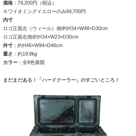
価格
：79,200円（税込）
※ワイオミングイエローのみ84,700円
内寸
ロゴ正面左（ウィール）側/約H34×W48×D30cm
ロゴ正面右側/約H34×W23×D30cm
外寸
：約H46×W94×D46cm
重さ
：約19.8kg
カラー
：全8色展開
まだまだある！「ハードクーラー」のすごいところ！