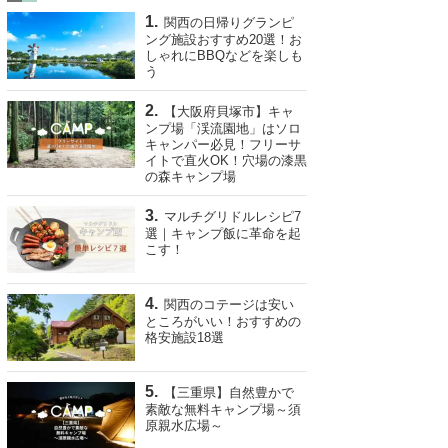
関西の日帰りグランピ
ング施設おすすめ20選！お
しゃれにBBQなどを楽しも
う
【大阪府貝塚市】キャ
ンプ場「渓流園地」はソロ
キャンパー必見！フリーサ
イトで直火OK！穴場の漆黒
の森キャンプ場
マルチグリドルレシピ7
選｜キャンプ飯に革命を起
こす！
関西のコテージは安い
ところがいい！おすすめの
格安施設18選
【三重県】自然豊かで
素敵な無料キャンプ場～須
原親水広場～