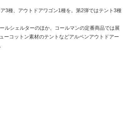
ェア3種、アウトドアワゴン1種を。第2弾ではテント3種
ポールシェルターのほか、コールマンの定番商品では展
ューコットン素材のテントなどアルペンアウトドアー
。