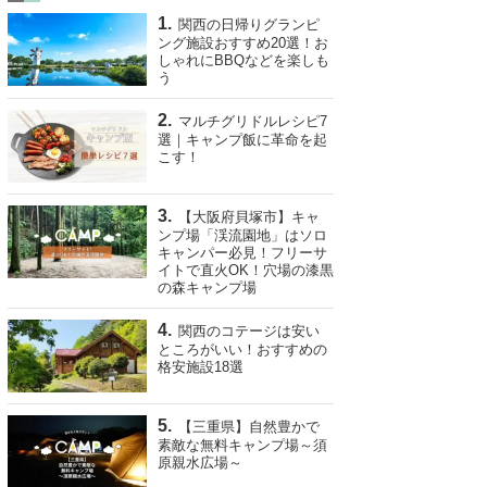
関西の日帰りグランピ
ング施設おすすめ20選！お
しゃれにBBQなどを楽しも
う
マルチグリドルレシピ7
選｜キャンプ飯に革命を起
こす！
【大阪府貝塚市】キャ
ンプ場「渓流園地」はソロ
キャンパー必見！フリーサ
イトで直火OK！穴場の漆黒
の森キャンプ場
関西のコテージは安い
ところがいい！おすすめの
格安施設18選
【三重県】自然豊かで
素敵な無料キャンプ場～須
原親水広場～