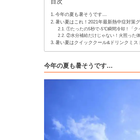
目次
今年の夏も暑そうです…
暑い夏はこれ！2021年最新熱中症対策
①たったの5秒で-5℃瞬間冷却！「ク
②水分補給だけじゃない！火照った
暑い夏はクイッククール&ドリンクミス
今年の夏も暑そうです…