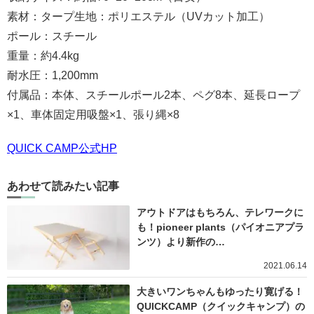
素材：タープ生地：ポリエステル（UVカット加工）
ポール：スチール
重量：約4.4kg
耐水圧：1,200mm
付属品：本体、スチールポール2本、ペグ8本、延長ロープ
×1、車体固定用吸盤×1、張り縄×8
QUICK CAMP公式HP
あわせて読みたい記事
アウトドアはもちろん、テレワークに
も！pioneer plants（パイオニアプラ
ンツ）より新作の…
2021.06.14
大きいワンちゃんもゆったり寛げる！
QUICKCAMP（クイックキャンプ）の