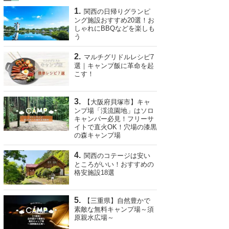
関西の日帰りグランピ
ング施設おすすめ20選！お
しゃれにBBQなどを楽しも
う
マルチグリドルレシピ7
選｜キャンプ飯に革命を起
こす！
【大阪府貝塚市】キャ
ンプ場「渓流園地」はソロ
キャンパー必見！フリーサ
イトで直火OK！穴場の漆黒
の森キャンプ場
関西のコテージは安い
ところがいい！おすすめの
格安施設18選
【三重県】自然豊かで
素敵な無料キャンプ場～須
原親水広場～