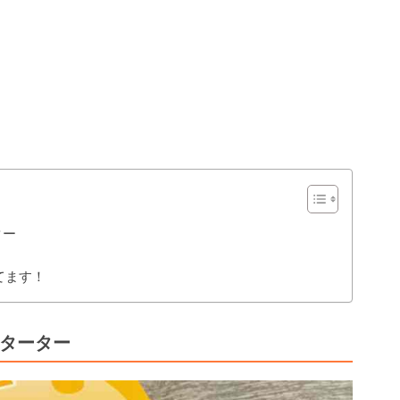
ター
てます！
スターター