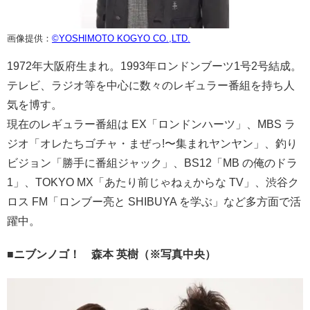
画像提供：
©YOSHIMOTO KOGYO CO.,LTD.
1972年大阪府生まれ。1993年ロンドンブーツ1号2号結成。
テレビ、ラジオ等を中心に数々のレギュラー番組を持ち人
気を博す。
現在のレギュラー番組は EX「ロンドンハーツ」、MBS ラ
ジオ「オレたちゴチャ・まぜっ!〜集まれヤンヤン」、釣り
ビジョン「勝手に番組ジャック」、BS12「MB の俺のドラ
1」、TOKYO MX「あたり前じゃねぇからな TV」、渋谷ク
ロス FM「ロンブー亮と SHIBUYA を学ぶ」など多方面で活
躍中。
■ニブンノゴ！ 森本 英樹（※写真中央）