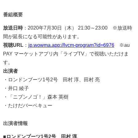
番組概要
放送日時
：2020年7月30日（木） 21:30～23:00 ※放送時
間が延長になる可能性があります。
視聴URL
：
jp.wowma.app://lvcm-program?id=6976
※au
PAY マーケットアプリ内「ライブTV」で視聴いただけま
す。
出演者
・ロンドンブーツ1号2号 田村 淳、田村 亮
・井口 綾子
・「ニブンノゴ！」森本 英樹
・たけだバーベキュー
出演者情報
■ロンドンブーツ1号2号 田村 淳