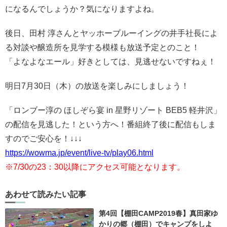
になるんでしょうか？気になりますよね。
後日、田村 淳さんとヤッホーブルーイングの井手社長によ
る対談や醸造所を見学する模様も放送予定とのこと！
「よなよなエール」好きとしては、見逃せないですねぇ！
明日7月30日（木）の放送を楽しみにしましょう！
「ロンブー淳の ほしぞら宴 in 星野リゾート BEB5 軽井沢」
の配信を見逃した！という方へ！番組終了後に配信もしま
すのでご安心を！↓↓↓
https://wowma.jp/event/live-tv/play06.html
※7/30の23：30以降にアクセス可能となります。
あわせて読みたい記事
第4回【棚田CAMP2019春】真田家ゆ
かりの郷（棚田）でキャンプをしよ