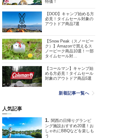
特価！
【DOD】キャンプ始める方
必見！タイムセール対象の
アウトドア商品7選
【Snow Peak（スノーピー
ク）】Amazonで買えるス
ノーピーク商品10選！一部
タイムセール対…
【コールマン】キャンプ始
める方必見！タイムセール
対象のアウトドア商品5選
新着記事一覧へ
人気記事
関西の日帰りグランピ
ング施設おすすめ20選！お
しゃれにBBQなどを楽しも
う