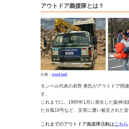
アウトドア義援隊とは？
出典：
mont-bell
モンベル代表の辰野 勇氏がアウトドア関
す。
これまでに、1995年1月に発生した阪神
た台風19号など、災害に遭い被災された
これまでのアウトドア義援隊活動は
こちら