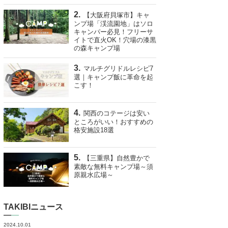
【大阪府貝塚市】キャ
ンプ場「渓流園地」はソロ
キャンパー必見！フリーサ
イトで直火OK！穴場の漆黒
の森キャンプ場
マルチグリドルレシピ7
選｜キャンプ飯に革命を起
こす！
関西のコテージは安い
ところがいい！おすすめの
格安施設18選
【三重県】自然豊かで
素敵な無料キャンプ場～須
原親水広場～
TAKIBIニュース
2024.10.01