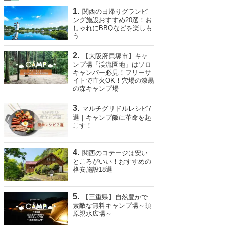
関西の日帰りグランピ
ング施設おすすめ20選！お
しゃれにBBQなどを楽しも
う
【大阪府貝塚市】キャ
ンプ場「渓流園地」はソロ
キャンパー必見！フリーサ
イトで直火OK！穴場の漆黒
の森キャンプ場
マルチグリドルレシピ7
選｜キャンプ飯に革命を起
こす！
関西のコテージは安い
ところがいい！おすすめの
格安施設18選
【三重県】自然豊かで
素敵な無料キャンプ場～須
原親水広場～