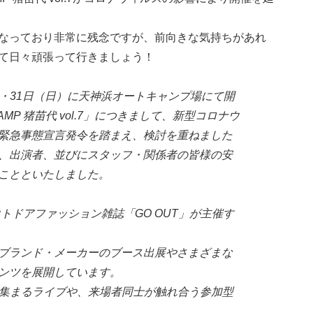
なっており非常に残念ですが、前向きな気持ちがあれ
て日々頑張って行きましょう！
土）・31日（日）に天神浜オートキャンプ場にて開
AMP 猪苗代 vol.7」につきまして、新型コロナウ
緊急事態宣言発令を踏まえ、検討を重ねました
、出演者、並びにスタッフ・関係者の皆様の安
ことといたしました。
アウトドアファッション雑誌「GO OUT」が主催す
ブランド・メーカーのブース出展やさまざまな
ンツを展開しています。
箇所に集まるライブや、来場者同士が触れ合う参加型