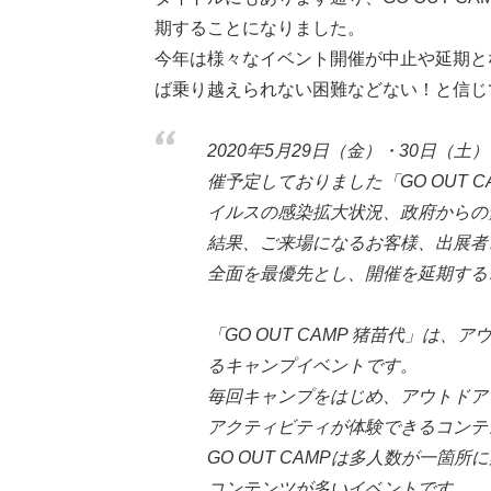
期することになりました。
今年は様々なイベント開催が中止や延期と
ば乗り越えられない困難などない！と信じ
2020年5月29日（金）・30日（
催予定しておりました「GO OUT C
イルスの感染拡大状況、政府からの
結果、ご来場になるお客様、出展者
全面を最優先とし、開催を延期する
「GO OUT CAMP 猪苗代」は、
るキャンプイベントです。
毎回キャンプをはじめ、アウトドア
アクティビティが体験できるコンテ
GO OUT CAMPは多人数が一
コンテンツが多いイベントです。