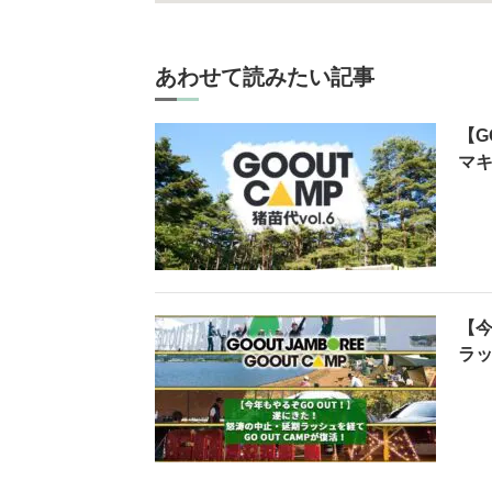
あわせて読みたい記事
【G
マ
【今
ラッ