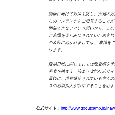
開催に向けて対策を講じ、実施の方
らのコンテンツをご用意することが
開催できないという思いから、この
ご来場を楽しみにされていたお客様
の皆様におかれましては、 事情を
げます。
延期日程に関しましては晩夏頃を予
発表を踏まえ、決まり次第公式サイ
最後に、現在感染されている方々の
スの感染拡大が収束することを心よ
公式サイト
：
http://www.gooutcamp.jp/inaw