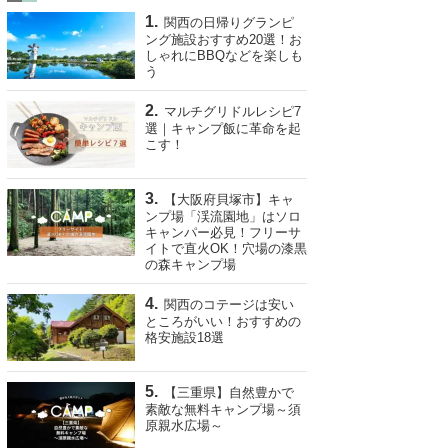
関西の日帰りグランピ
ング施設おすすめ20選！お
しゃれにBBQなどを楽しも
う
マルチグリドルレシピ7
選｜キャンプ飯に革命を起
こす！
【大阪府貝塚市】キャ
ンプ場「渓流園地」はソロ
キャンパー必見！フリーサ
イトで直火OK！穴場の漆黒
の森キャンプ場
関西のコテージは安い
ところがいい！おすすめの
格安施設18選
【三重県】自然豊かで
素敵な無料キャンプ場～須
原親水広場～