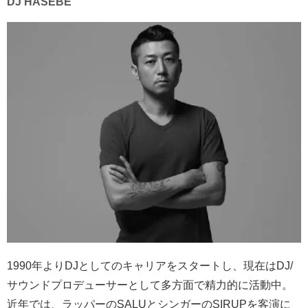
DJ HASEBE
1990
年より
DJ
としてのキャリアをスタートし、現在はDJ/
サウンドプロデューサーとして多方面で精力的に活動中。
近年では、ラッパーの
SALU
とシンガーの
SIRUP
を客演に