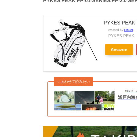
PYKES PEAK PP-01-SERIES/PP-2.0 
PYKES PEAK 
created by
Rinker
PYKES PEAK
Amazon
✓あわせて読みたい
TAKI
瀬戸内海