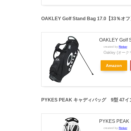
OAKLEY Golf Stand Bag 17.0【33％オ
OAKLEY Golf
created by
Rinker
Oakley (オーク
Amazon
PYKES PEAK キャディバッグ 9型 47
PYKES PE
created by
Rinker