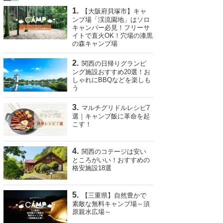
【大阪府貝塚市】キャ
ンプ場「渓流園地」はソロ
キャンパー必見！フリーサ
イトで直火OK！穴場の漆黒
の森キャンプ場
関西の日帰りグランピ
ング施設おすすめ20選！お
しゃれにBBQなどを楽しも
う
マルチグリドルレシピ7
選｜キャンプ飯に革命を起
こす！
関西のコテージは安い
ところがいい！おすすめの
格安施設18選
【三重県】自然豊かで
素敵な無料キャンプ場～須
原親水広場～