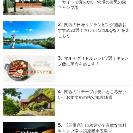
ーサイトで直火OK！穴場の漆黒の森
キャンプ場
関西の日帰りグランピング施設お
すすめ20選！おしゃれにBBQなどを楽
しもう
マルチグリドルレシピ7選｜キャン
プ飯に革命を起こす！
関西のコテージは安いところがい
い！おすすめの格安施設18選
【三重県】自然豊かで素敵な無料
キャンプ場～須原親水広場～