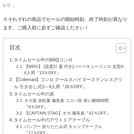
い）。
※それぞれの商品でセールの開始時刻、終了時刻が異なり
ます。ご購入前に必ずご確認ください！
目次
タイムセール中のBBQコンロ
【MRG】 [温度計 蓋 付き]バーベキューコンロ 丸型4-
6人用『13％OFF』
【Coleman】コンロ クールスパイダーステンレスグリ
ル 引き出し式3～4人用『26％OFF』
タイムセール中の炭
オガ炭 赤松葉 備長炭 コスパ良 長い燃焼時間
『9％OFF』
【CAPTAIN STAG】オガ 備長炭『42％OFF』
タイムセール中のアウトドアテーブル
バンブー 折りたたみ式 キャンプテーブル
『17％OFF』