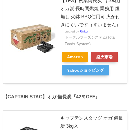
【TFS】松葉備長炭 【10kg】
オガ炭 長時間燃焼 業務用 煙
無し 火鉢 BBQ使用可 火が付
きにくいです（すいません）
created by
Rinker
トータルフーズシステム(Total
Foods System)
Amazon
楽天市場
Yahooショッピング
【CAPTAIN STAG】オガ 備長炭『42％OFF』
キャプテンスタッグ オガ 備長
炭 3kg入