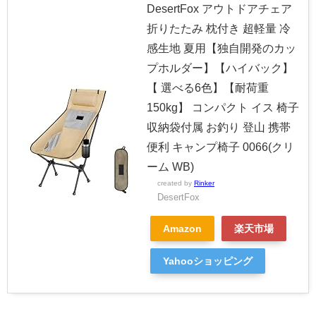
DesertFox アウトドアチェア
折りたたみ 枕付き 超軽量 冷
感生地 夏用【独自開発のカッ
プホルダー】【ハイバック】
【 選べる6色】【耐荷重
150kg】 コンパクト イス 椅子
収納袋付属 お釣り 登山 携帯
便利 キャンプ椅子 0066(クリ
ーム WB)
created by
Rinker
DesertFox
Amazon
楽天市場
Yahooショッピング