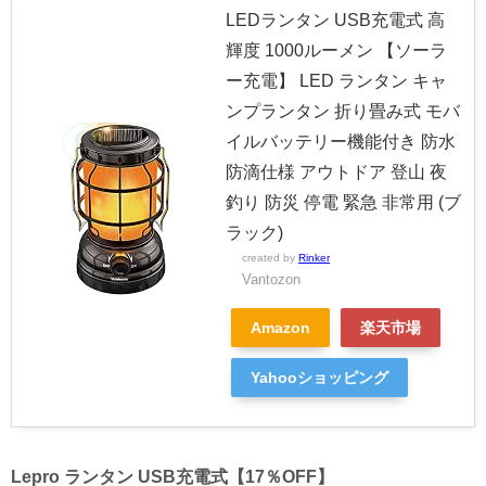
LEDランタン USB充電式 高
輝度 1000ルーメン 【ソーラ
ー充電】 LED ランタン キャ
ンプランタン 折り畳み式 モバ
イルバッテリー機能付き 防水
防滴仕様 アウトドア 登山 夜
釣り 防災 停電 緊急 非常用 (ブ
ラック)
created by
Rinker
Vantozon
Amazon
楽天市場
Yahooショッピング
Lepro ランタン USB充電式【17％OFF】