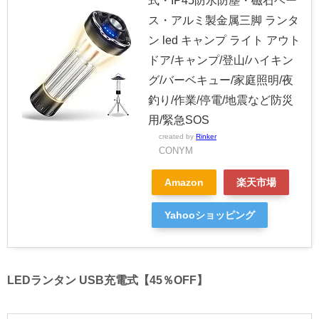
式・IP45防水防塵・磁石ベー
ス・アルミ製金属三脚 ランタ
ン led キャンプ ライト アウト
ドア/キャンプ/登山/ハイキン
グ/バーベキュー/家庭照明/夜
釣り/作業/停電/地震など防災
用/緊急SOS
created by
Rinker
CONYM
Amazon
楽天市場
Yahooショッピング
LEDランタン USB充電式【45％OFF】