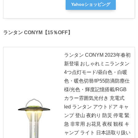
Yahooショッピング
ランタン CONYM【15％OFF】
ランタン CONYM 2023年春初
新登場 おしゃれミニランタン
4つ点灯モード/昼白色・白暖
色・暖色切替/IP55防滴防塵仕
様/光色・輝度記憶搭載/RGB
カラー雰囲気光付き 充電式
led ランタン アウトドア キャ
ンプ 登山 夜釣り 防災 停電 緊
急 非常用 お花見 夜桜 観桜 キ
ャンプ ライト 日本語取り扱い