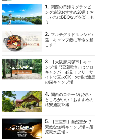
関西の日帰りグランピ
ング施設おすすめ20選！お
しゃれにBBQなどを楽しも
う
マルチグリドルレシピ7
選｜キャンプ飯に革命を起
こす！
【大阪府貝塚市】キャ
ンプ場「渓流園地」はソロ
キャンパー必見！フリーサ
イトで直火OK！穴場の漆黒
の森キャンプ場
関西のコテージは安い
ところがいい！おすすめの
格安施設18選
【三重県】自然豊かで
素敵な無料キャンプ場～須
原親水広場～