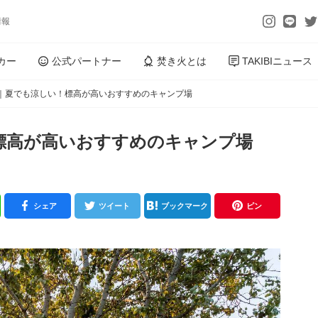
情報
カー
公式パートナー
焚き火とは
TAKIBIニュース
｜夏でも涼しい！標高が高いおすすめのキャンプ場
標高が高いおすすめのキャンプ場
シェア
ツイート
ブックマーク
ピン