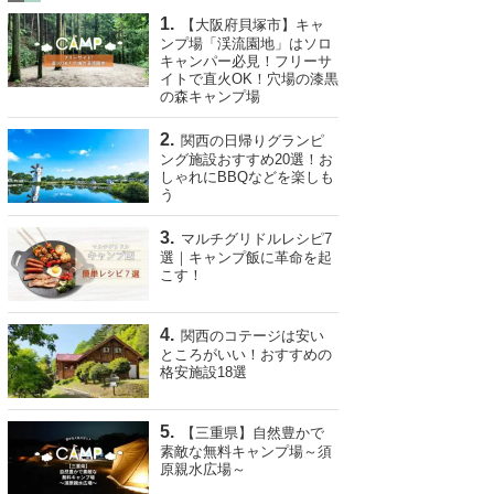
【大阪府貝塚市】キャ
ンプ場「渓流園地」はソロ
キャンパー必見！フリーサ
イトで直火OK！穴場の漆黒
の森キャンプ場
関西の日帰りグランピ
ング施設おすすめ20選！お
しゃれにBBQなどを楽しも
う
マルチグリドルレシピ7
選｜キャンプ飯に革命を起
こす！
関西のコテージは安い
ところがいい！おすすめの
格安施設18選
【三重県】自然豊かで
素敵な無料キャンプ場～須
原親水広場～