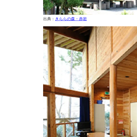
出典：
きららの森・赤岩