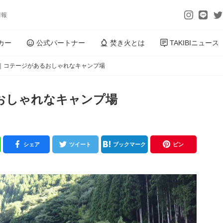
情報
カー
公式パートナー
焚き火とは
TAKIBIニュース
｜コテージがあるおしゃれなキャンプ場
おしゃれなキャンプ場
シェア
ツイート
ブックマーク
ピン